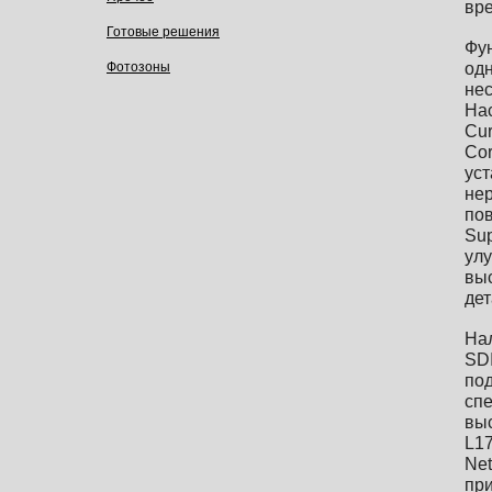
вр
Готовые решения
Фун
Фотозоны
од
нес
Нас
Cur
Cor
уст
нер
пов
Sup
улу
выс
де
Нал
SDI
под
спе
выс
L17
Ne
при