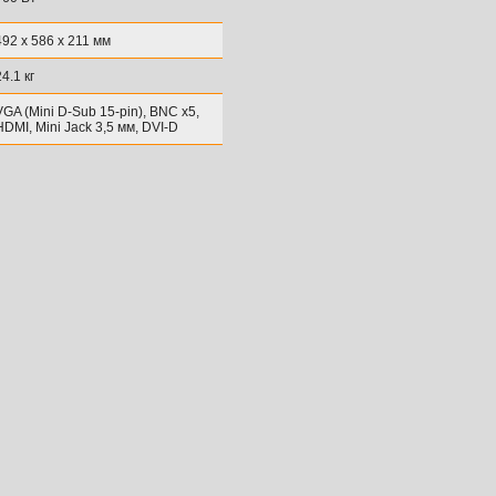
492 x 586 x 211 мм
24.1 кг
VGA (Mini D-Sub 15-pin), BNC x5,
HDMI, Mini Jack 3,5 мм, DVI-D