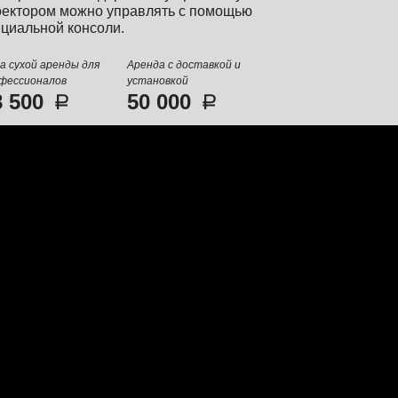
оектором можно управлять с помощью
циальной консоли.
а сухой аренды для
Аренда с доставкой и
фессионалов
установкой
8 500
50 000