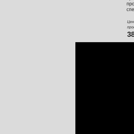
пр
спе
Цен
про
3