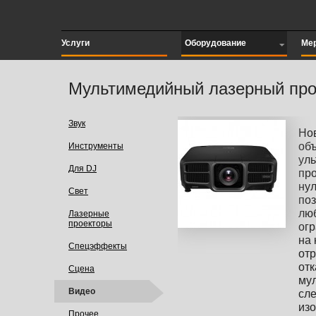
Услуги
Оборудование
Ме
Мультимедийный лазерный про
Звук
Но
об
Инструменты
уль
Для DJ
пр
ну
Свет
поз
люб
Лазерные
проекторы
ог
на 
Спецэффекты
отр
отк
Сцена
мул
Видео
сле
из
Прочее