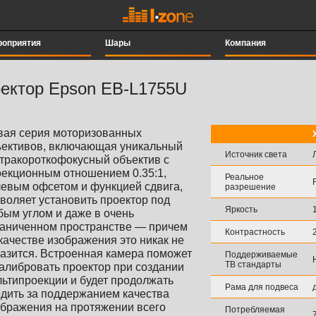
роприятия
Шары
Компания
ектор Epson EB-L1755U
вая серия моторизованных
ъективов, включающая уникальный
Источник света
тракороткофокусный объектив с
оекционным отношением 0.35:1,
Реальное
левым офсетом и функцией сдвига,
разрешение
воляет установить проектор под
Яркость
ым углом и даже в очень
раниченном пространстве — причем
Контрастность
качестве изображения это никак не
азится. Встроенная камера поможет
Поддерживаемые
ТВ стандарты
алибровать проектор при создании
ьтипроекции и будет продолжать
Рама для подвеса
дить за поддержанием качества
ображения на протяжении всего
Потребляемая