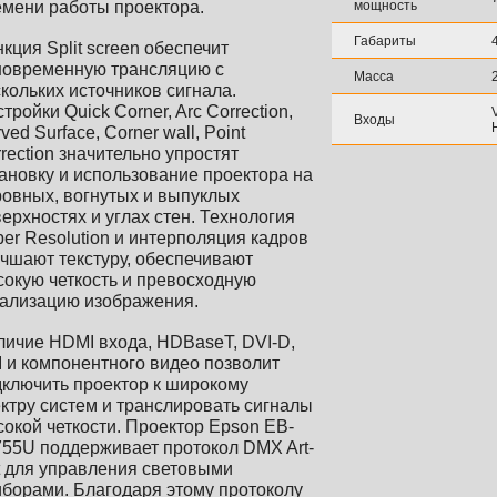
емени работы проектора.
мощность
Габариты
кция Split screen обеспечит
новременную трансляцию с
Масса
кольких источников сигнала.
тройки Quick Corner, Arc Correction,
Входы
ved Surface, Corner wall, Point
rection значительно упростят
ановку и использование проектора на
овных, вогнутых и выпуклых
ерхностях и углах стен. Технология
er Resolution и интерполяция кадров
чшают текстуру, обеспечивают
окую четкость и превосходную
тализацию изображения.
ичие HDMI входа, НDBaseT, DVI-D,
 и компонентного видео позволит
ключить проектор к широкому
ктру систем и транслировать сигналы
окой четкости. Проектор Epson EB-
55U поддерживает протокол DMX Art-
t для управления световыми
борами. Благодаря этому протоколу