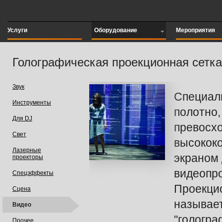
Услуги
Оборудование
Мероприятия
Голографическая проекционная сетка
Звук
Специал
Инструменты
полотно
Для DJ
превосх
Свет
высокок
Лазерные
экраном
проекторы
видеопр
Спецэффекты
Проекцио
Сцена
называе
Видео
"гологра
Прочее