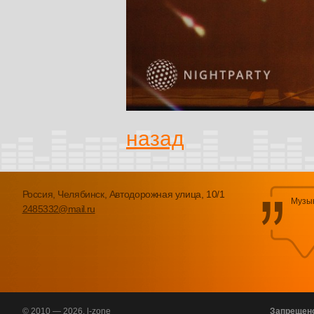
назад
Россия, Челябинск, Автодорожная улица, 10/1
Музык
2485332@mail.ru
© 2010 — 2026. l-zone
Запрещен