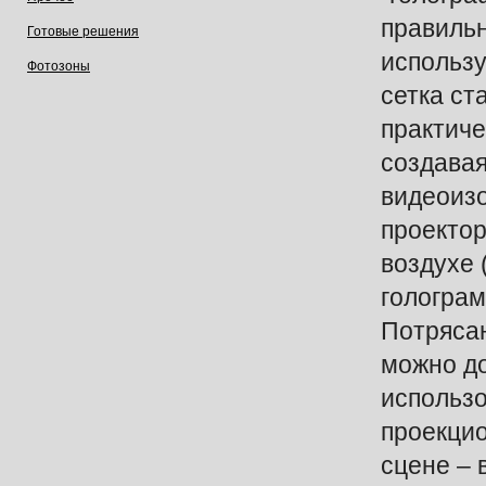
правиль
Готовые решения
использ
Фотозоны
сетка ст
практиче
создавая
видеоиз
проектор
воздухе
гологра
Потряса
можно д
использ
проекцио
сцене –