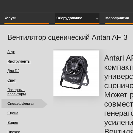
Услуги
Оборудование
Мероприятия
Вентилятор сценический Antari AF-3
Звук
Antari A
Инструменты
компак
Для DJ
универ
Свет
сцениче
Лазерные
Может р
проекторы
совмест
Спецэффекты
генерат
Сцена
усилени
Видео
Вентиля
Прочее