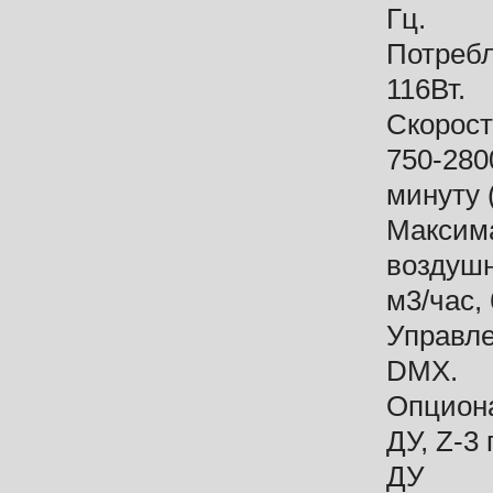
Гц.
Потреб
116Вт.
Скорост
750-280
минуту 
Максим
воздушн
м3/час,
Управле
DMX.
Опциона
ДУ, Z-3
ДУ