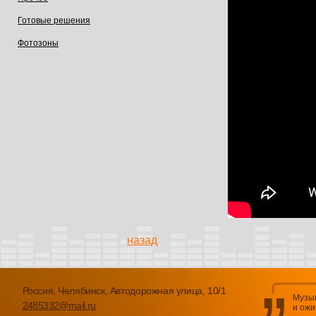
Готовые решения
Фотозоны
назад
Россия, Челябинск, Автодорожная улица, 10/1
Музык
2485332@mail.ru
и ожи