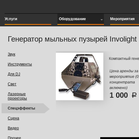
Услуги
Оборудование
Мероприятия
Генератор мыльных пузырей Involigh
Звук
Компактный ген
Инструменты
Цена аренды за
Для DJ
мероприятие (0,
концентрата
Свет
включено)
1 000
Лазерные
проекторы
Спецэффекты
Сцена
Видео
Прочее