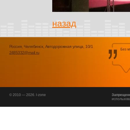
назад
Россия, Челябинск, Автодорожная улица, 10/1
Без м
2485332@mail.ru
© 2010 — 2026. l-zone
Запрещен
использов