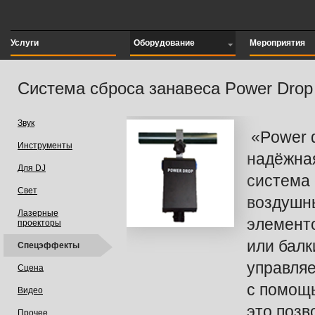
Услуги
Оборудование
Мероприятия
Система сброса занавеса Power Drop
Звук
«Power 
Инструменты
надёжна
Для DJ
система 
Свет
воздушн
Лазерные
элемент
проекторы
или балк
Спецэффекты
управля
Сцена
с помо
Видео
это позв
Прочее