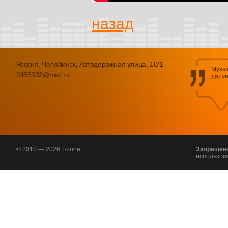
назад
Россия, Челябинск, Автодорожная улица, 10/1
Музык
2485332@mail.ru
даруе
© 2010 — 2026. l-zone
Запрещен
использов