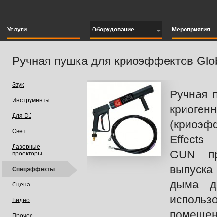
Услуги
Оборудование
Мероприятия
Ручная пушка для криоэффектов Glob
Звук
Ручная 
Инструменты
криог
Для DJ
(криоэ
Свет
Eff
Лазерные
GUN пр
проекторы
выпуск
Спецэффекты
дыма д
Сцена
исполь
Видео
помещен
Прочее