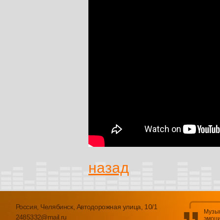
назад
Россия, Челябинск, Автодорожная улица, 10/1
Музык
2485332@mail.ru
эмоци