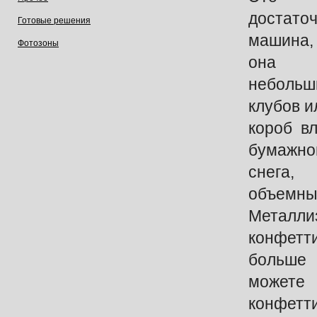
доста
Готовые решения
машина,
Фотозоны
она р
небол
клубов и
короб вл
бумажн
снега
объемны
Металли
конфетт
больше
можете
конфетти