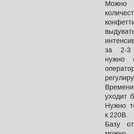
Можно
колич
конфет
выдуват
интенсив
за 2-3
нужно 
операт
регулиру
Времен
уходит б
Нужно т
к 220В.
Базу о
можно