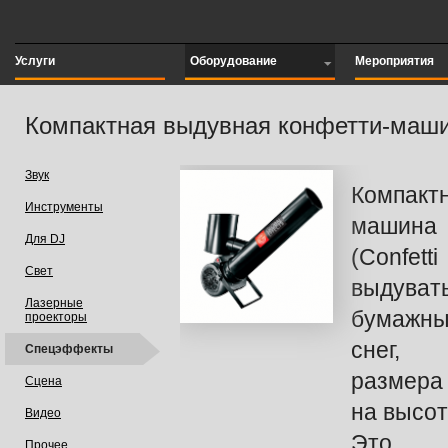
Услуги
Оборудование
Мероприятия
Компактная выдувная конфетти-машин
Звук
Компа
Инструменты
машина
Для DJ
(Confett
Свет
выдув
Лазерные
бумажн
проекторы
снег,
Спецэффекты
размера
Сцена
на высот
Видео
Это н
Прочее