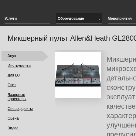
Услуги
Оборудование
Мероприятия
Микшерный пульт Allen&Heath GL280
Звук
Микшер
Инструменты
микро
Для DJ
деталь
Свет
сконстр
Лазерные
эксплуа
проекторы
качеств
Спецэффекты
характе
Сцена
улучше
Видео
предуси