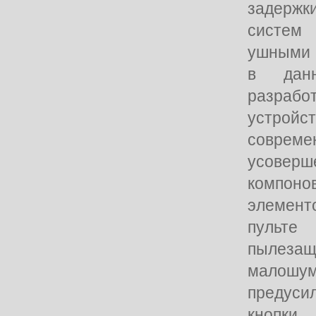
задерж
систе
ушными 
в дан
разраб
устройс
совреме
усовер
компон
элемент
пульт
пылеза
малошу
предуси
кнопки 