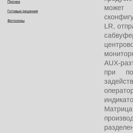
Прочее
мож
Готовые решения
сконфиг
Фотозоны
LR, отпр
сабву
центр
монитор
AUX-раз
при по
задейст
опера
индикат
Матриц
произво
разделе