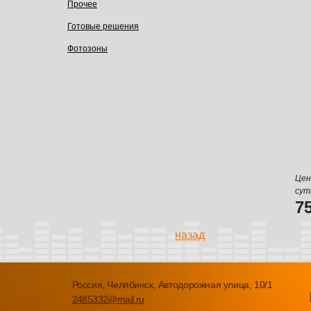
Прочее
Готовые решения
Фотозоны
Цен
сут
7
назад
Россия, Челябинск, Автодорожная улица, 10/1
2485332@mail.ru