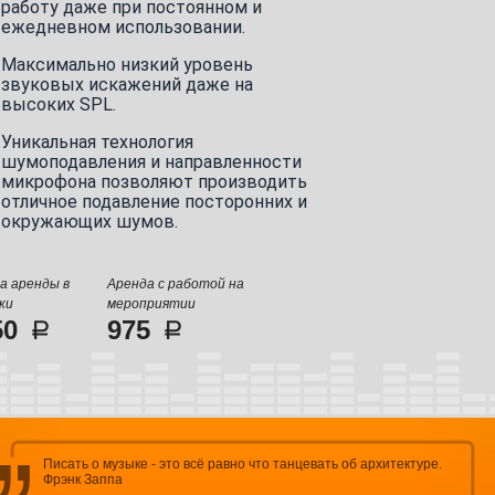
работу даже при постоянном и
ежедневном использовании.
Максимально низкий уровень
звуковых искажений даже на
высоких SPL.
Уникальная технология
шумоподавления и направленности
микрофона позволяют производить
отличное подавление посторонних и
окружающих шумов.
а аренды в
Аренда с работой на
ки
мероприятии
50
975
Писать о музыке - это всё равно что танцевать об архитектуре.
Фрэнк Заппа