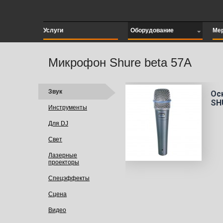
Услуги
Оборудование
Ме
Микрофон Shure beta 57A
Звук
Ос
SH
Инструменты
Для DJ
Свет
Лазерные
проекторы
Спецэффекты
Сцена
Видео