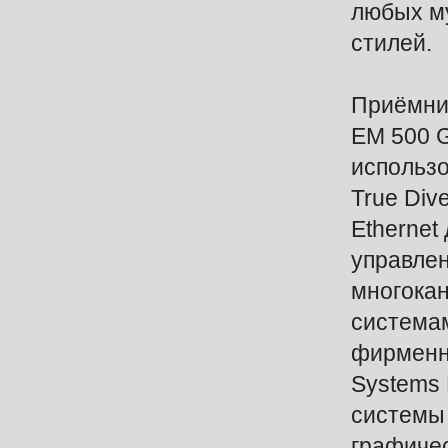
любых м
стилей.
Приёмни
EM 500 G
использ
True Dive
Ethernet
управле
многока
система
фирменн
Systems
системы
графиче