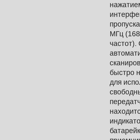
нажатием
интерфе
пропуска
МГц (16
частот).
автомат
сканиро
быстро н
для испо
свободн
передатч
находит
индикато
батарейк