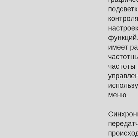
подсветк
контроля
настрое
функций
имеет р
частотны
частоты 
управле
использу
меню.
Синхрон
передат
происхо