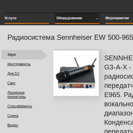
Услуги
Оборудование
Мероприятия
Радиосистема Sennheiser EW 500-96
Звук
SENNHEI
Инструменты
G3-A-X -
Для DJ
радиоси
Свет
передат
Лазерные
E965. Ра
проекторы
вокально
Спецэффекты
диапазон
Сцена
Конденс
Видео
передат