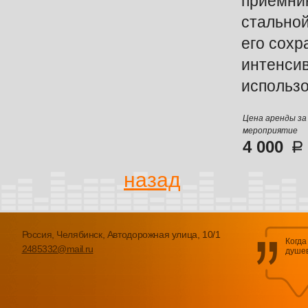
приемник
стальной
его сохр
интенси
использо
Цена аренды за
мероприятие
4 000
назад
Россия, Челябинск, Автодорожная улица, 10/1
Когда
2485332@mail.ru
душев