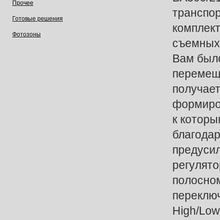
Прочее
транспор
Готовые решения
комплект
Фотозоны
съемных
Вам было
перемещ
получает
формиро
к которы
благода
предуси
регулятор
полосном
переключ
High/Lo