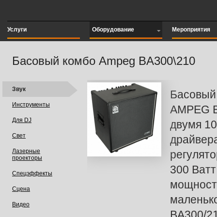
Услуги
Оборудование
Мероприятия
Басовый комбо Ampeg BA300\210
Звук
Басовый
Инструменты
AMPEG B
Для DJ
двумя 1
Свет
драйвера
Лазерные
регулято
проекторы
300 Ватт
Спецэффекты
мощност
Сцена
маленько
Видео
BA300/21