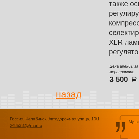
также о
регулир
компрес
селекти
XLR лам
регулято
Цена аренды за
мероприятие
3 500
назад
Россия, Челябинск, Автодорожная улица, 10/1
Музык
2485332@mail.ru