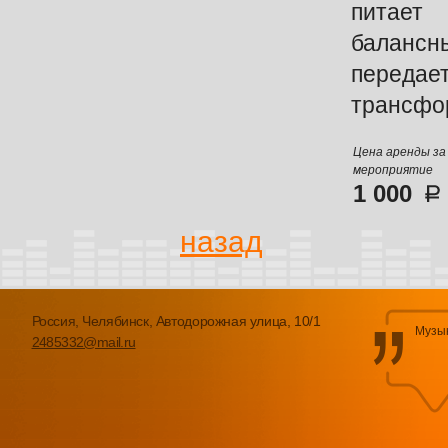
питает
балансн
перед
трансфо
Цена аренды за
мероприятие
1 000
назад
Россия, Челябинск, Автодорожная улица, 10/1
Музык
2485332@mail.ru