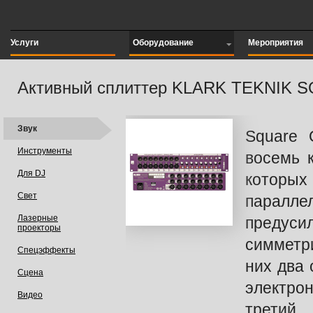
Услуги
Оборудование
Мероприятия
Активный сплиттер KLARK TEKNIK 
Звук
Square 
Инструменты
восемь 
Для DJ
которы
Свет
паралле
Лазерные
преду
проекторы
симметр
Спецэффекты
них два
Сцена
электро
Видео
тр