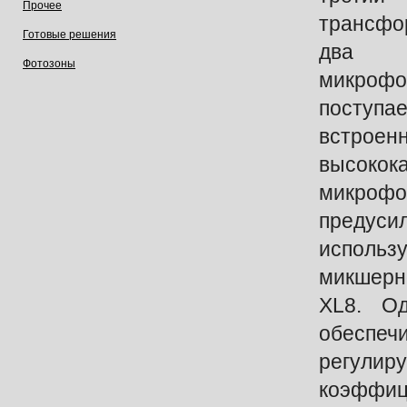
Прочее
трансфо
Готовые решения
два п
Фотозоны
микрофо
посту
встроен
высокок
микрофо
предус
использ
микшерн
XL8. Од
обеспеч
регулир
коэффи