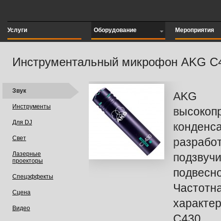
Услуги
Оборудование
Мероприятия
Инструментальный микрофон AKG C
Звук
AKG 
Инструменты
высокоп
Для DJ
конденс
Свет
разра
Лазерные
подзвуч
проекторы
подвес
Спецэффекты
Частотн
Сцена
харак
Видео
C430 