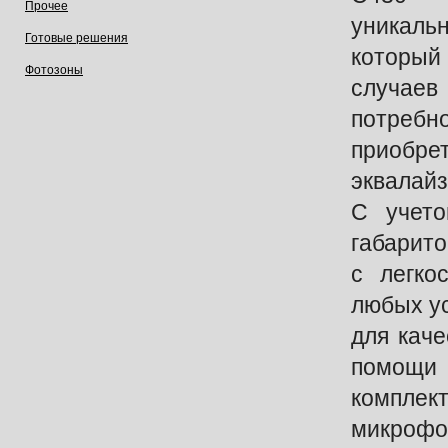
Прочее
уникаль
Готовые решения
которы
Фотозоны
случа
потр
приобр
эквалайз
С учето
габарит
с легко
любых у
для каче
помощи
комплек
микрофо