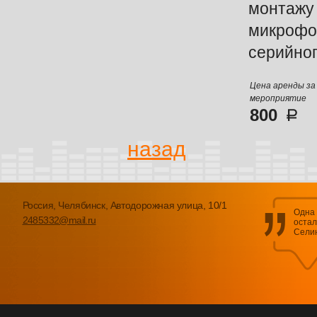
монта
микро
серийног
Цена аренды за
мероприятие
800
назад
Россия, Челябинск, Автодорожная улица, 10/1
Одна 
2485332@mail.ru
остал
Сели