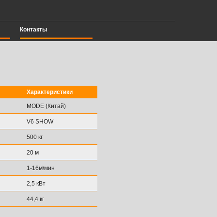
Контакты
Характеристики
MODE (Китай)
V6 SHOW
500 кг
20 м
1-16м\мин
2,5 кВт
44,4 кг