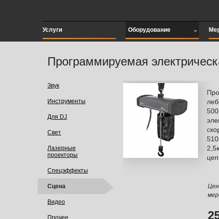
Услуги
Оборудование
Ме
Программируемая электричес
Звук
Про
Инструменты
леб
500
Для DJ
эле
ско
Свет
510
2,5
Лазерные
проекторы
цеп
Спецэффекты
Сцена
Цен
мер
Видео
2
Прочее