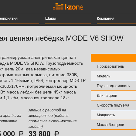
роприятия
Шары
Компания
кая цепная лебёдка MODE V6 SHOW
граммируемая электрическая цепная
ёдка MODE V6 SHOW. Грузоподъемность
Производитель
кг, цепь 20м, два независимых
ктромагнитных тормоза, питание 380В,
Модель
рость 1-16м\мин, IP54, контроллер MD8-1P
х360х170мм, потребляемая мощность
Грузоподъемность
кВт, масса лебдки без цепи 45кг, масса
Длина цепи
и 1,1 кг\м, масса контроллера 18кг
Скорость подъема
Аренда с работой на
Мощность
а аренды за
мероприятии (работа
оприятие
промальпа в стоимость не
Масса без цепи
входит)
5 000
33 800