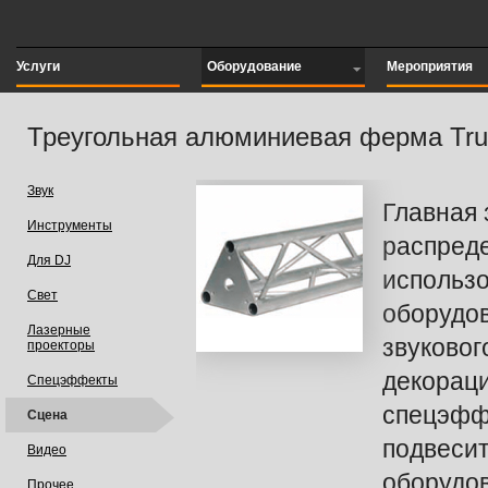
Услуги
Оборудование
Мероприятия
Треугольная алюминиевая ферма Tru
Звук
Главная 
Инструменты
распреде
Для DJ
использо
Свет
оборудов
Лазерные
звуковог
проекторы
декораци
Спецэффекты
спецэфф
Сцена
подвеси
Видео
оборудо
Прочее