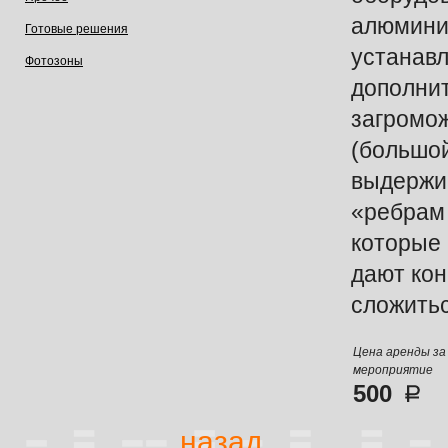
алюмини
Готовые решения
устанав
Фотозоны
дополнит
загромо
(большо
выдержи
«ребрам 
которые 
дают кон
сложитьс
Цена аренды за
мероприятие
500
назад