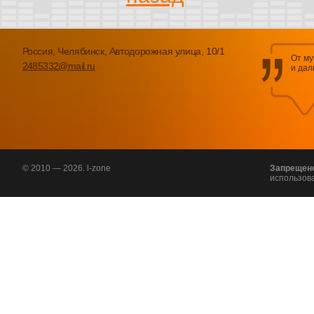
Россия, Челябинск, Автодорожная улица, 10/1
От му
2485332@mail.ru
и дал
© 2010 — 2026. l-zone
Запрещен
использов