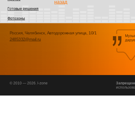
назад
Готовые решения
Фотозоны
Россия, Челябинск, Автодорожная улица, 10/1
Музык
2485332@mail.ru
даруе
© 2010 — 2026. l-zone
Запрещен
использов