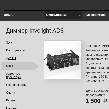
Услуги
Оборудование
Мероприятия
Диммер Involight AD8
Звук
Цифровой димм
Инструменты
Количество кана
Мощность канала
Для DJ
Управление: DMX
Подключение: вхо
Свет
Защита: вход - а
предохранители 
Лазерные
Питание: 220 В, 
проекторы
Размер: 280x16
Спецэффекты
Цена аренды за
Сцена
мероприятие
1 500
Видео
Прочее