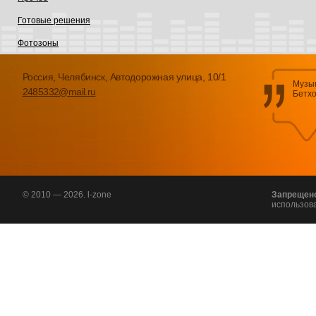
Готовые решения
Фотозоны
Россия, Челябинск, Автодорожная улица, 10/1
Музык
2485332@mail.ru
Бетх
© 2010 — 2026. l-zone
Запрещен
использов