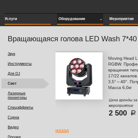
Услуги
Оборудование
Мероприятия
Вращающаяся голова LED Wash 7*40
Звук
Moving Head L
Инструменты
RGBW. Профес
вращения тип
Для DJ
17/22 каналов
3,5°～40°. Пот
Свет
Масса 6,0кг
Лазерные
проекторы
Цена аренды за
мероприятие
Спецэффекты
2 500
Сцена
Видео
назад
Прочее