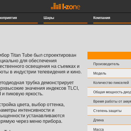
роприятия
Шары
Компания
бор Titan Tube был спроектирован
ециально для обеспечения
Производитель
ественного освещения на съемках и
оты в индустрии телевидения и кино.
Модель
етодиодная трубка демонстрирует
Количество пикселей
ерхвысокие значения индексов
TLCI,
Общая мощность дио
 и пиковую яркость.
Время работы от акку
тройка цвета, выбор оттенка,
раметры интенсивности и
Степень защиты
сыщенности устанавливаются
Длина
прямую через меню прибора.
Масса