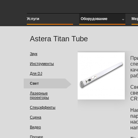
Услуги
Оборудование
Ме
Astera Titan Tube
Звук
При
сп
Инструменты
кач
Для DJ
раб
Свет
Св
св
Лазерные
проекторы
CRI
Спецэффекты
Нас
па
Сцена
на
Видео
на
Прочее