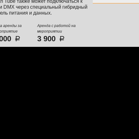
an Tube также может подключаться к
ти DMX через специальный гибридный
ель питания и данных.
а аренды за
Аренда с работой на
оприятие
мероприятии
 000
3 900