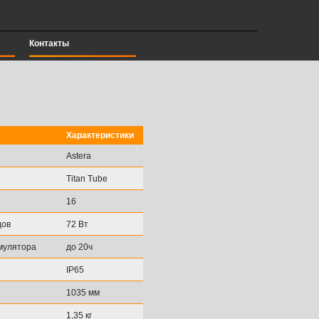
Контакты
Характеристики
Astera
Titan Tube
16
дов
72 Вт
мулятора
до 20ч
IP65
1035 мм
1,35 кг