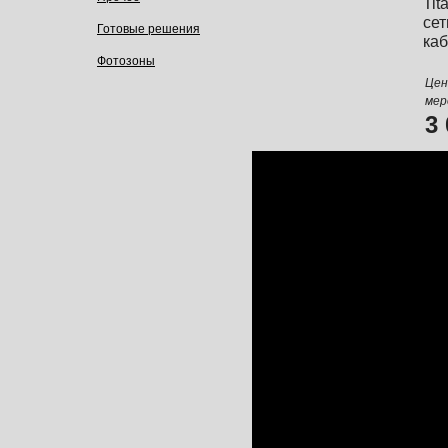
Tit
се
Готовые решения
каб
Фотозоны
Цен
мер
3