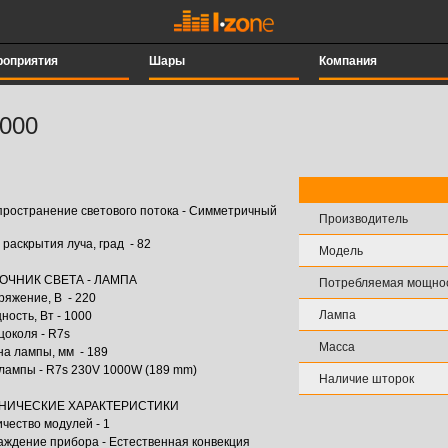
роприятия
Шары
Компания
1000
пространение светового потока - Симметричный
Производитель
 раскрытия луча, град - 82
Модель
ОЧНИК СВЕТА - ЛАМПА
Потребляемая мощнос
ряжение, В - 220
Лампа
ость, Вт - 1000
цоколя - R7s
Масса
на лампы, мм - 189
 лампы - R7s 230V 1000W (189 mm)
Наличие шторок
НИЧЕСКИЕ ХАРАКТЕРИСТИКИ
чество модулей - 1
аждение прибора - Естественная конвекция