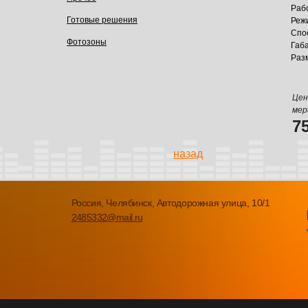
Раб
Готовые решения
Реж
Спос
Фотозоны
Габ
Раз
Цен
мер
7
назад
Россия, Челябинск, Автодорожная улица, 10/1
2485332@mail.ru