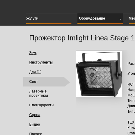
Услуги
Оборудование
Ме
Прожектор Imlight Linea Stage 
Звук
Инструменты
Рас
Для DJ
Угол
Свет
ИСТ
Нап
Лазерные
Мощн
проекторы
Тип 
Спецэффекты
Дли
Тип
Сцена
ТЕХ
Видео
Коли
Охл
Прочее